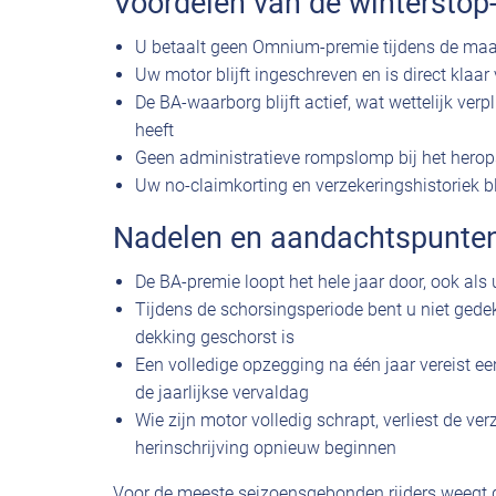
Voordelen van de winterstop-
U betaalt geen Omnium-premie tijdens de maan
Uw motor blijft ingeschreven en is direct klaa
De BA-waarborg blijft actief, wat wettelijk ve
heeft
Geen administratieve rompslomp bij het herop
Uw no-claimkorting en verzekeringshistoriek 
Nadelen en aandachtspunte
De BA-premie loopt het hele jaar door, ook als u 
Tijdens de schorsingsperiode bent u niet gede
dekking geschorst is
Een volledige opzegging na één jaar vereist 
de jaarlijkse vervaldag
Wie zijn motor volledig schrapt, verliest de ve
herinschrijving opnieuw beginnen
Voor de meeste seizoensgebonden rijders weegt de