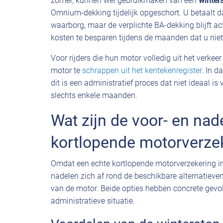
zomer, kunnen wel gebruikmaken van een
winter
Omnium-dekking tijdelijk opgeschort. U betaalt
waarborg, maar de verplichte BA-dekking blijft ac
kosten te besparen tijdens de maanden dat u niet 
Voor rijders die hun motor volledig uit het verkee
motor te
schrappen uit het kentekenregister
. In d
dit is een administratief proces dat niet ideaal is
slechts enkele maanden.
Wat zijn de voor- en nad
kortlopende motorverze
Omdat een echte kortlopende motorverzekering in 
nadelen zich af rond de beschikbare alternatieven
van de motor. Beide opties hebben concrete gev
administratieve situatie.