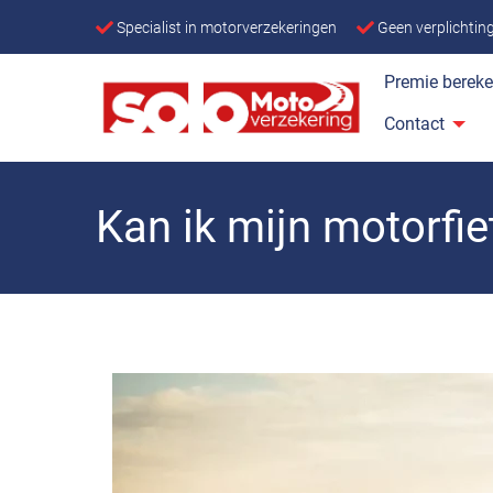
Specialist in motorverzekeringen
Geen verplichti
Premie berek
Contact
Kan ik mijn motorfi