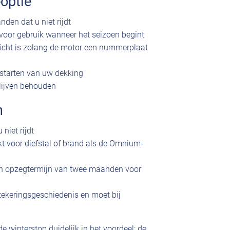
optie
den dat u niet rijdt
r voor gebruik wanneer het seizoen begint
rplicht is zolang de motor een nummerplaat
starten van uw dekking
blijven behouden
n
niet rijdt
kt voor diefstal of brand als de Omnium-
een opzegtermijn van twee maanden voor
rzekeringsgeschiedenis en moet bij
 winterstop duidelijk in het voordeel: de