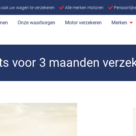
ng ook uw wagen te verzekeren
Alle merken motoren
Persoonlij
enen
Onze waarborgen
Motor verzekeren
Merken
ets voor 3 maanden verze