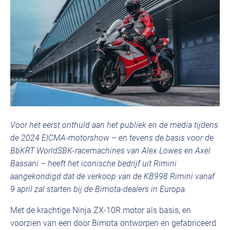
Voor het eerst onthuld aan het publiek en de media tijdens
de 2024 EICMA-motorshow – en tevens de basis voor de
BbKRT WorldSBK-racemachines van Alex Lowes en Axel
Bassani – heeft het iconische bedrijf uit Rimini
aangekondigd dat de verkoop van de KB998 Rimini vanaf
9 april zal starten bij de Bimota-dealers in Europa.
Met de krachtige Ninja ZX-10R motor als basis, en
voorzien van een door Bimota ontworpen en gefabriceerd