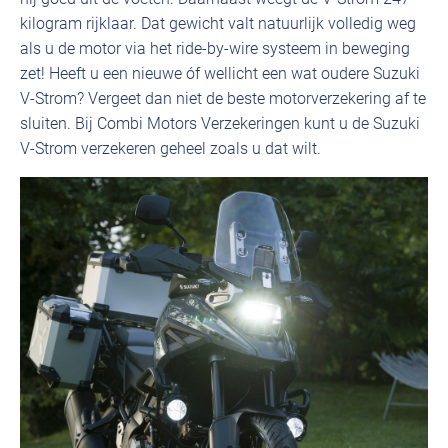
kilogram rijklaar. Dat gewicht valt natuurlijk volledig weg
als u de motor via het ride-by-wire systeem in beweging
zet! Heeft u een nieuwe óf wellicht een wat oudere Suzuki
V-Strom? Vergeet dan niet de beste motorverzekering af te
sluiten. Bij Combi Motors Verzekeringen kunt u de Suzuki
V-Strom verzekeren geheel zoals u dat wilt.