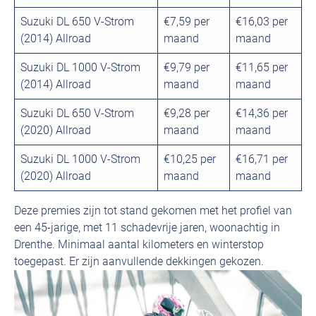
Suzuki DL 650 V-Strom
€7,59 per
€16,03 per
(2014) Allroad
maand
maand
Suzuki DL 1000 V-Strom
€9,79 per
€11,65 per
(2014) Allroad
maand
maand
Suzuki DL 650 V-Strom
€9,28 per
€14,36 per
(2020) Allroad
maand
maand
Suzuki DL 1000 V-Strom
€10,25 per
€16,71 per
(2020) Allroad
maand
maand
Deze premies zijn tot stand gekomen met het profiel van
een 45-jarige, met 11 schadevrije jaren, woonachtig in
Drenthe. Minimaal aantal kilometers en winterstop
toegepast. Er zijn aanvullende dekkingen gekozen.