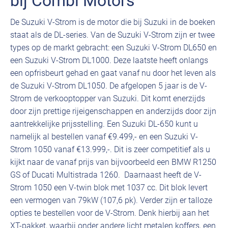
bij Combi Motors
De Suzuki V-Strom is de motor die bij Suzuki in de boeken
staat als de DL-series. Van de Suzuki V-Strom zijn er twee
types op de markt gebracht: een Suzuki V-Strom DL650 en
een Suzuki V-Strom DL1000. Deze laatste heeft onlangs
een opfrisbeurt gehad en gaat vanaf nu door het leven als
de Suzuki V-Strom DL1050. De afgelopen 5 jaar is de V-
Strom de verkooptopper van Suzuki. Dit komt enerzijds
door zijn prettige rijeigenschappen en anderzijds door zijn
aantrekkelijke prijsstelling. Een Suzuki DL-650 kunt u
namelijk al bestellen vanaf €9.499,- en een Suzuki V-
Strom 1050 vanaf €13.999,-. Dit is zeer competitief als u
kijkt naar de vanaf prijs van bijvoorbeeld een BMW R1250
GS of Ducati Multistrada 1260. Daarnaast heeft de V-
Strom 1050 een V-twin blok met 1037 cc. Dit blok levert
een vermogen van 79kW (107,6 pk). Verder zijn er talloze
opties te bestellen voor de V-Strom. Denk hierbij aan het
XT-pakket, waarbij onder andere licht metalen koffers, een