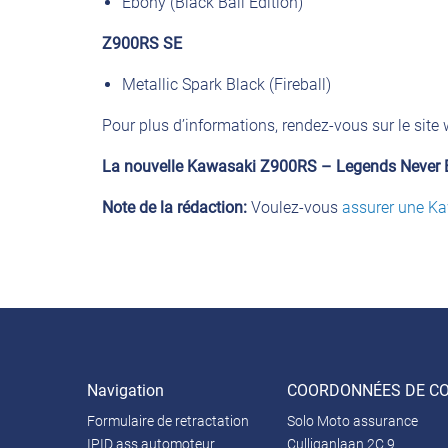
Ebony (Black Ball Edition)
Z900RS SE
Metallic Spark Black (Fireball)
Pour plus d’informations, rendez-vous sur le sit
La nouvelle Kawasaki Z900RS – Legends Never 
Note de la rédaction:
Voulez-vous
assurer une K
Navigation
COORDONNÉES DE C
Formulaire de retractation
Solo Moto assurance
IPID ass automoteur
Culliganlaan 2C.9