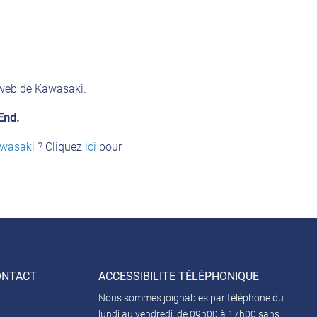
e web de Kawasaki.
End.
awasaki
? Cliquez
ici
pour
ONTACT
ACCESSIBILITE TÉLÉPHONIQUE
Nous sommes joignables par téléphone du
lundi au vendredi, de 09h00 à 17h00 sans