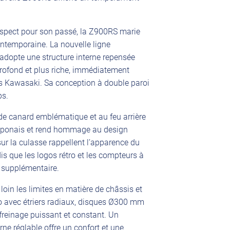
respect pour son passé, la Z900RS marie
ntemporaine. La nouvelle ligne
opte une structure interne repensée
profond et plus riche, immédiatement
s Kawasaki. Sa conception à double paroi
ps.
 de canard emblématique et au feu arrière
e japonais et rend hommage au design
 sur la culasse rappellent l’apparence du
is que les logos rétro et les compteurs à
 supplémentaire.
oin les limites en matière de châssis et
 avec étriers radiaux, disques Ø300 mm
 freinage puissant et constant. Un
rne réglable offre un confort et une