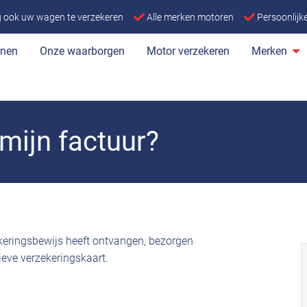
ng ook uw wagen te verzekeren
Alle merken motoren
Persoonlij
enen
Onze waarborgen
Motor verzekeren
Merken
mijn factuur?
ekeringsbewijs heeft ontvangen, bezorgen
tieve verzekeringskaart.