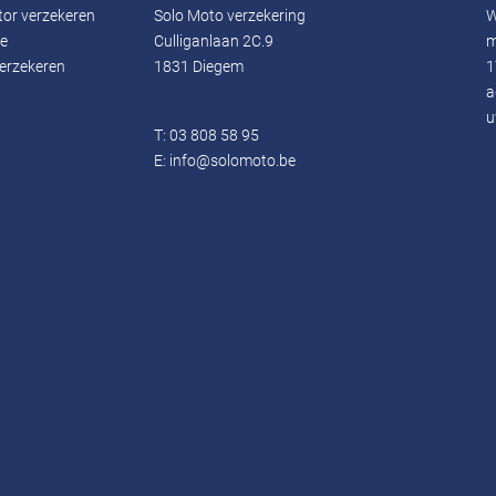
tor verzekeren
Solo Moto verzekering
W
ie
Culliganlaan 2C.9
m
erzekeren
1831 Diegem
1
a
u
T:
03 808 58 95
E:
info@solomoto.be